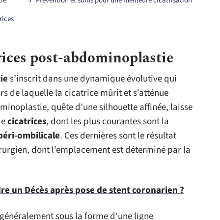
ie
Prévention et soins pour une meilleure cicatrisation
rices
rices post-abdominoplastie
ie
s’inscrit dans une dynamique évolutive qui
s de laquelle la cicatrice mûrit et s’atténue
noplastie, quête d’une silhouette affinée, laisse
de
cicatrices
, dont les plus courantes sont la
 péri-ombilicale
. Ces dernières sont le résultat
hirurgien, dont l’emplacement est déterminé par la
 un Décès après pose de stent coronarien ?
généralement sous la forme d’une ligne