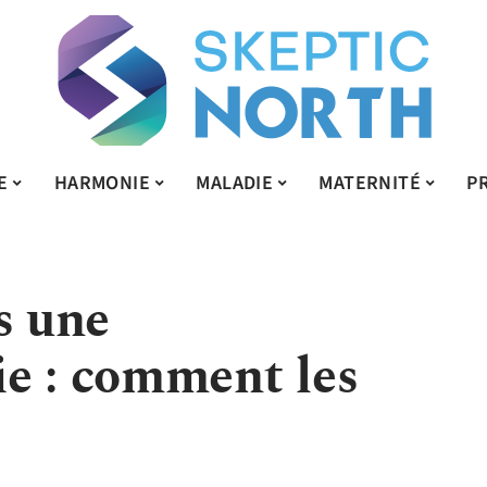
E
HARMONIE
MALADIE
MATERNITÉ
P
s une
e : comment les