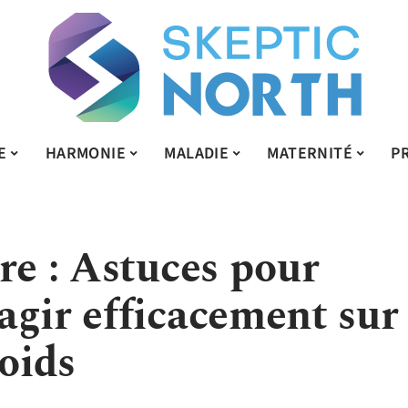
E
HARMONIE
MALADIE
MATERNITÉ
P
re : Astuces pour
agir efficacement sur
poids