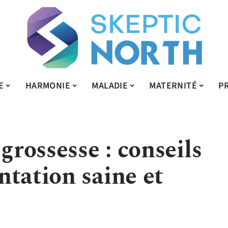
E
HARMONIE
MALADIE
MATERNITÉ
P
grossesse : conseils
ntation saine et