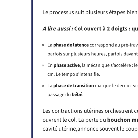
Le processus suit plusieurs étapes bien 
A lire aussi :
Col ouvert à 2 doigts :
La
phase de latence
correspond au pré-trava
parfois sur plusieurs heures, parfois davanta
En
phase active
, la mécanique s’accélère : le
cm. Le tempo s’intensifie.
La
phase de transition
marque le dernier vir
passage du
bébé
.
Les contractions utérines orchestrent cet
ouvrent le col. La perte du
bouchon m
cavité utérine,annonce souvent le coup 