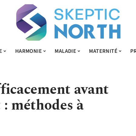
E
HARMONIE
MALADIE
MATERNITÉ
P
efficacement avant
 : méthodes à