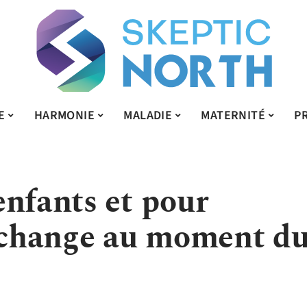
E
HARMONIE
MALADIE
MATERNITÉ
P
enfants et pour
i change au moment d