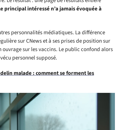
. Le résultat : une page de résultats entière
le principal intéressé n’a jamais évoquée à
res personnalités médiatiques. La différence
égulière sur CNews et à ses prises de position sur
ouvrage sur les vaccins. Le public confond alors
un vécu personnel supposé.
adelin malade : comment se forment les