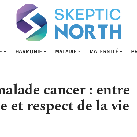
E
HARMONIE
MALADIE
MATERNITÉ
P
lade cancer : entre
e et respect de la vie