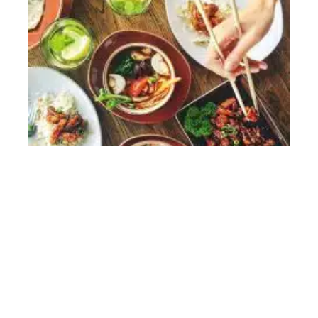
DIÉTÉTIQUE
Ne pas sauter de repas
Contact
Mentions Légales
Sitemap
© 2025 | skepticnorth.com