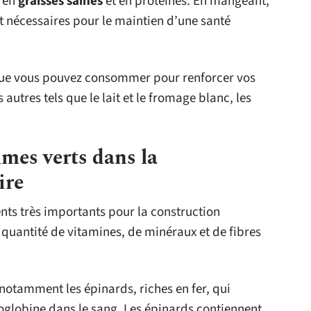
r en
graisses saines
et en protéines. En mangeant,
t nécessaires pour le maintien d’une santé
que vous pouvez consommer pour renforcer vos
s autres tels que le lait et le fromage blanc, les
mes verts dans la
ire
nts très importants pour la construction
 quantité de vitamines, de minéraux et de fibres
r notamment les épinards, riches en fer, qui
globine dans le sang. Les épinards contiennent