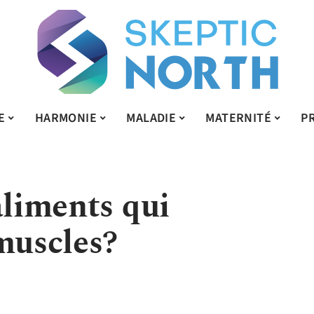
E
HARMONIE
MALADIE
MATERNITÉ
P
aliments qui
muscles?